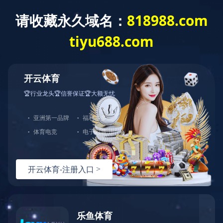
网站
产品中心
岩芯钻机类
钻塔类
文
其他产品