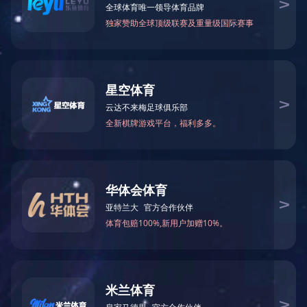
XY-4型
开采，以及
钻进深度