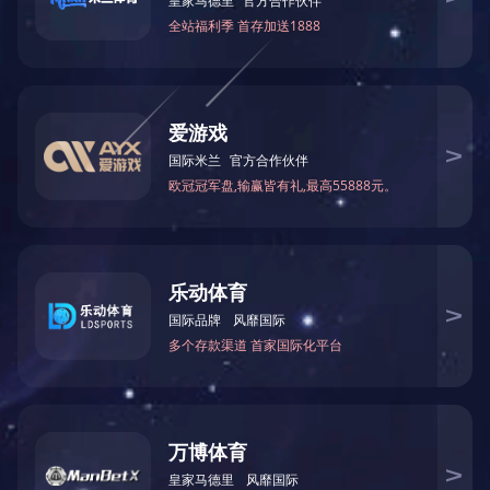
钻孔
钻机外形尺
X高
钻机重量（
力机
最大部