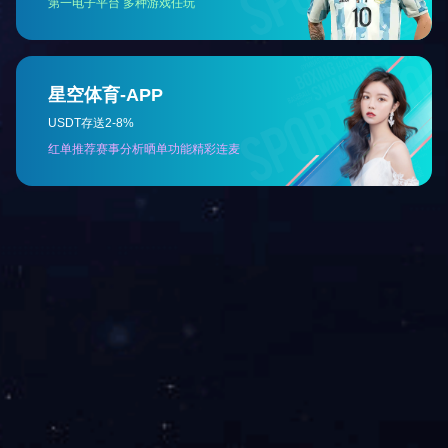
名
电动
柴油
上一个：
球
关于我们
产品中心
资讯动态
在线询单
球友会
公司简介
岩芯钻机类
行业动态
钻塔类
常见问题
其他产品