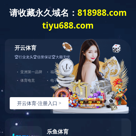
网站
产品中心
岩芯钻机类
钻塔类
文
其他产品