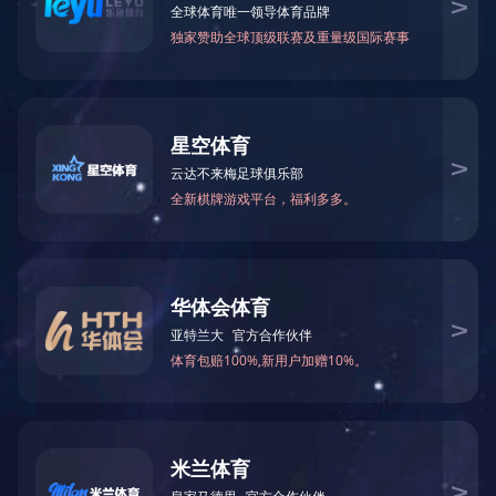
上一个：
SG